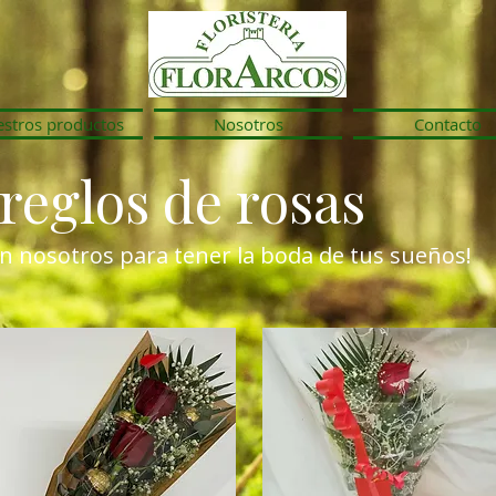
stros productos
Nosotros
Contacto
reglos de rosas
n nosotros para tener la boda de tus sueños!