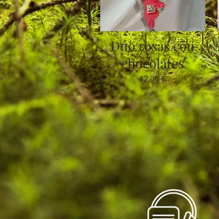
Dúo rosas con
chocolates
12,00 €