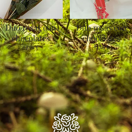
Dúo rosas con
Dúo rosas con
chocolates
chocolates
12,00 €
12,00 €