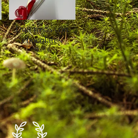
Dúo rosas con
chocolates
12,00 €