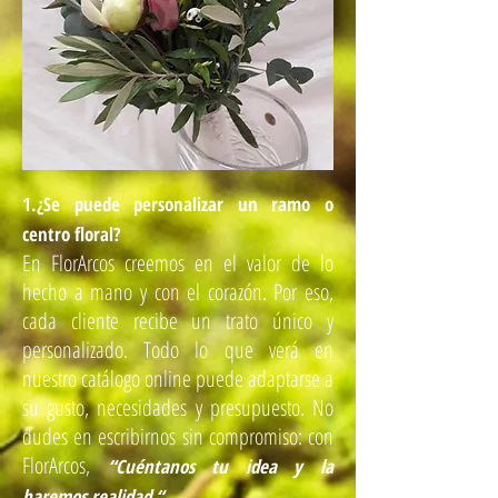
1.¿Se puede personalizar un ramo o
centro floral?
En FlorArcos creemos en el valor de lo
hecho a mano y con el corazón. Por eso,
cada cliente recibe un trato único y
personalizado. Todo lo que verá en
nuestro catálogo online puede adaptarse a
su gusto, necesidades y presupuesto. No
dudes en escribirnos sin compromiso: con
FlorArcos,
“Cuéntanos tu idea y la
haremos realidad “