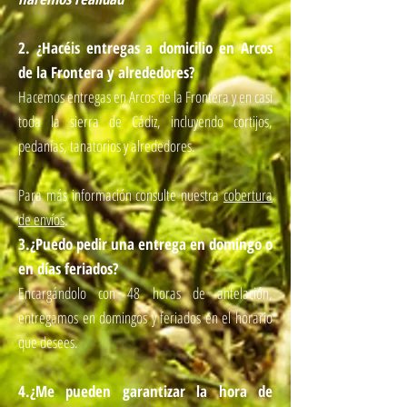
2. ¿Hacéis entregas a domicilio en Arcos
de la Frontera y alrededores?
Hacemos entregas en Arcos de la Frontera y en casi
toda la sierra de Cádiz, incluyendo cortijos,
pedanías, tanatorios y alrededores.
Para más información consulte nuestra
cobertura
de envíos
.
3.
¿Puedo pedir una entrega en domingo o
en días feriados?
Encargándolo con 48 horas de antelación,
entregamos en domingos y feriados en el horario
que desees.
4.
¿Me pueden garantizar la hora de