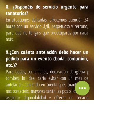
8. ¿Disponéis de servicio urgente para
tanatorios?
En situaciones delicadas, ofrecemos atención 24
horas con un servicio ágil, respetuoso y cercano,
para que no tengáis que preocuparos por nada
más.
9.¿Con cuánta antelación debo hacer un
pedido para un evento (boda, comunión,
etc.)?
Para bodas, comuniones, decoración de iglesia y
convites, lo ideal sería avisar con un mes de
antelación, teniendo en cuenta que, cuanto antes
nos contacteís, mayores serán las posibilidades de
asegurar disponibilidad y ofrecer un servicio
completamente personalizado.
10.¿Cómo puedo pagar mi pedido?
El pago se puede realizar en efectivo o con tarjeta
de crédito en la misma tienda.Para pedidos no