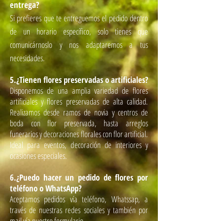
entrega?
Si prefieres que te entreguemos el pedido dentro
de un horario específico, solo tienes que
comunicárnoslo y nos adaptaremos a tus
necesidades.
5.¿Tienen flores preservadas o artificiales?
Disponemos de una amplia variedad de flores
artificiales y flores preservadas de alta calidad.
Realizamos desde ramos de novia y centros de
boda con flor preservada, hasta arreglos
funerarios y decoraciones florales con flor artificial.
Ideal para eventos, decoración de interiores y
ocasiones especiales.
6.¿Puedo hacer un pedido de flores por
teléfono o WhatsApp?
Aceptamos pedidos vía teléfono, Whatssap, a
través de nuestras redes sociales y también por
mail vía nuestro formulario.