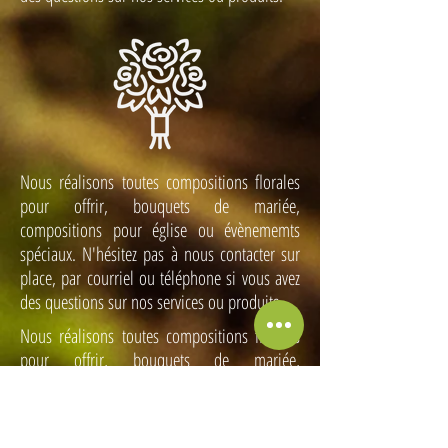
Rosa eterna amarilla
Nous réalisons toutes compositions florales
18,00€
pour offrir, bouquets de mariée,
compositions pour église ou évènememts
spéciaux. N'hésitez pas à nous contacter sur
place, par courriel ou téléphone si vous avez
des questions sur nos services ou produits.
Nous réalisons toutes compositions florales
pour offrir, bouquets de mariée,
compositions pour église ou évènememts
spéciaux. N'hésitez pas à nous contacter sur
place, par courriel ou téléphone si vous avez