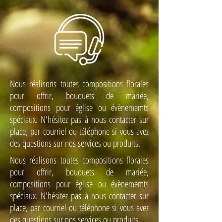
Nous réalisons toutes compositions florales
pour offrir, bouquets de mariée,
Rosa eterna naranja
compositions pour église ou évènememts
spéciaux. N'hésitez pas à nous contacter sur
7,00€ tallo corto
12,00€ tallo largo
place, par courriel ou téléphone si vous avez
des questions sur nos services ou produits.
Nous réalisons toutes compositions florales
pour offrir, bouquets de mariée,
compositions pour église ou évènememts
spéciaux. N'hésitez pas à nous contacter sur
place, par courriel ou téléphone si vous avez
des questions sur nos services ou produits.