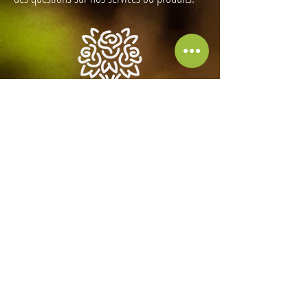
Nous réalisons toutes compositions florales
pour offrir, bouquets de mariée,
compositions pour église ou évènememts
spéciaux. N'hésitez pas à nous contacter sur
place, par courriel ou téléphone si vous avez
des questions sur nos services ou produits.
Nous réalisons toutes compositions florales
pour offrir, bouquets de mariée,
compositions pour église ou évènememts
spéciaux. N'hésitez pas à nous contacter sur
place, par courriel ou téléphone si vous avez