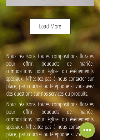
Load More
Nous réalisons toutes compositions florales
pour offrir, bouquets de mariée,
compositions pour église ou évènememts
Cúpula rosa roja
spéciaux. N'hésitez pas à nous contacter sur
22,29€
place, par courriel ou téléphone si vous avez
des questions sur nos services ou produits.
Nous réalisons toutes compositions florales
pour offrir, bouquets de mariée,
compositions pour église ou évènememts
spéciaux. N'hésitez pas à nous contacter sur
place, par courriel ou téléphone si vous avez